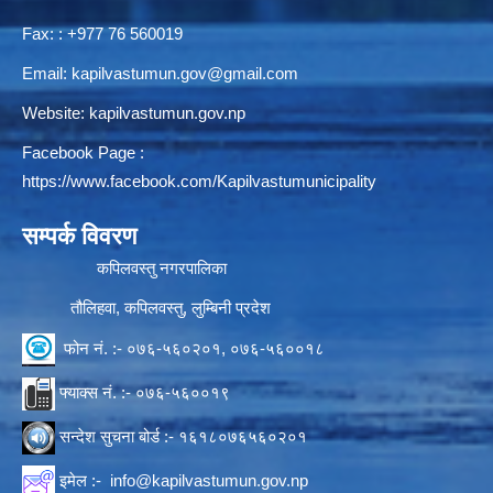
Fax: : +977 76 560019
Email:
kapilvastumun.gov@gmail.com
Website:
kapilvastumun.gov.np
Facebook Page :
https://www.facebook.com/Kapilvastumunicipality
सम्पर्क विवरण
कपिलवस्तु नगरपालिका
तौलिहवा, कपिलवस्तु, लुम्बिनी प्रदेश
फोन नं. :- ०७६-५६०२०१, ०७६-५६००१८
फ्याक्स नं. :- ०७६-५६००१९
सन्देश सुचना बोर्ड :- १६१८०७६५६०२०१
इमेल :-
info@kapilvastumun.gov.np