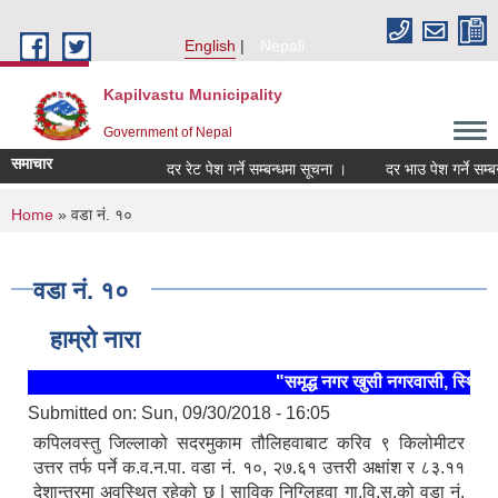
Skip to main content
English
Nepali
Kapilvastu Municipality
Government of Nepal
समाचार
दर रेट पेश गर्ने सम्बन्धमा सूचना ।
दर भाउ पेश गर्ने सम्बन्धम
You are here
Home
» वडा नं. १०
वडा नं. १०
हाम्रो नारा
"समृद्ध नगर खुसी नगरवासी, स्थिर र
Submitted on:
Sun, 09/30/2018 - 16:05
कपिलवस्तु जिल्लाको सदरमुकाम तौलिहवाबाट करिव ९ किलोमीटर
उत्तर तर्फ पर्ने क.व.न.पा. वडा नं. १०, २७.६१ उत्तरी अक्षांश र ८३.११
देशान्तरमा अवस्थित रहेको छ | साविक निग्लिहवा गा.वि.स.को वडा नं.