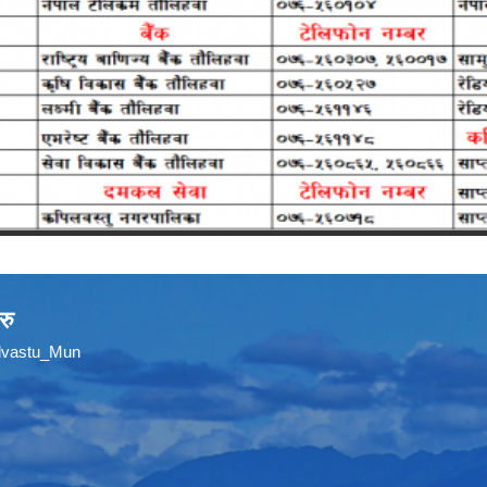
रु
ilvastu_Mun