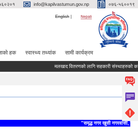
५६०२०१
info@kapilvastumun.gov.np
०७६-५६००१९
English
Nepali
नाको हक
स्वास्थ्य तथ्यांक
सामी कार्यक्रम
मलखाद वितरणको लागि सहकारी संस्थाहरुको कार्यक्षेत्र
"समृद्ध नगर खुसी नगरवासी, स्थिर र