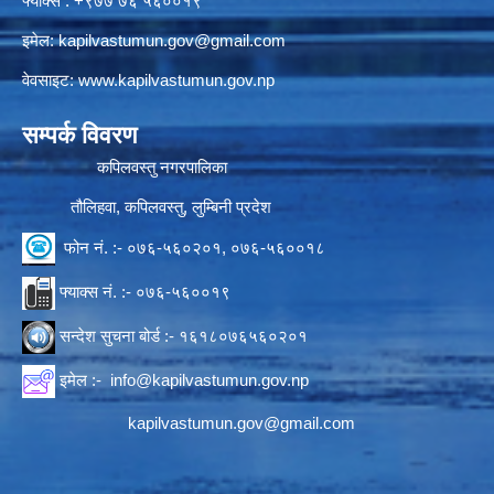
फ्याक्स : +९७७ ७६ ५६००१९
इमेल:
kapilvastumun.gov@gmail.com
वेवसाइट:
www.kapilvastumun.gov.np
सम्पर्क विवरण
कपिलवस्तु नगरपालिका
तौलिहवा, कपिलवस्तु, लुम्बिनी प्रदेश
फोन नं. :- ०७६-५६०२०१, ०७६-५६००१८
फ्याक्स नं. :- ०७६-५६००१९
सन्देश सुचना बोर्ड :- १६१८०७६५६०२०१
इमेल :-
info@kapilvastumun.gov.np
kapilvastumun.gov@gmail.com