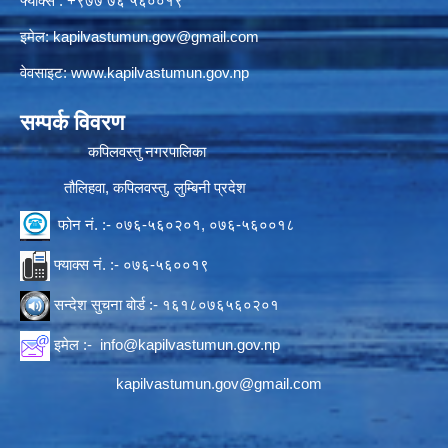
फ्याक्स : +९७७ ७६ ५६००१९
इमेल:
kapilvastumun.gov@gmail.com
वेवसाइट:
www.kapilvastumun.gov.np
सम्पर्क विवरण
कपिलवस्तु नगरपालिका
तौलिहवा, कपिलवस्तु, लुम्बिनी प्रदेश
फोन नं. :- ०७६-५६०२०१, ०७६-५६००१८
फ्याक्स नं. :- ०७६-५६००१९
सन्देश सुचना बोर्ड :- १६१८०७६५६०२०१
इमेल :-
info@kapilvastumun.gov.np
kapilvastumun.gov@gmail.com