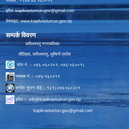
फ्याक्स : +९७७ ७६ ५६००१९
इमेल:
kapilvastumun.gov@gmail.com
वेवसाइट:
www.kapilvastumun.gov.np
सम्पर्क विवरण
कपिलवस्तु नगरपालिका
तौलिहवा, कपिलवस्तु, लुम्बिनी प्रदेश
फोन नं. :- ०७६-५६०२०१, ०७६-५६००१८
फ्याक्स नं. :- ०७६-५६००१९
सन्देश सुचना बोर्ड :- १६१८०७६५६०२०१
इमेल :-
info@kapilvastumun.gov.np
kapilvastumun.gov@gmail.com