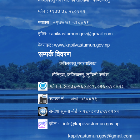
फोन : +९७७ ७६ ५६०२०१
फ्याक्स : +९७७ ७६ ५६००१९
इमेल:
kapilvastumun.gov@gmail.com
वेवसाइट:
www.kapilvastumun.gov.np
सम्पर्क विवरण
कपिलवस्तु नगरपालिका
तौलिहवा, कपिलवस्तु, लुम्बिनी प्रदेश
फोन नं. :- ०७६-५६०२०१, ०७६-५६००१८
फ्याक्स नं. :- ०७६-५६००१९
सन्देश सुचना बोर्ड :- १६१८०७६५६०२०१
इमेल :-
info@kapilvastumun.gov.np
kapilvastumun.gov@gmail.com