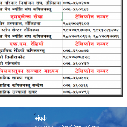
संपर्क
कपिलवस्तु नगरपालिका तौलिहवा , कपिलवस्तु