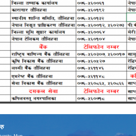
रु
ilvastu_Mun