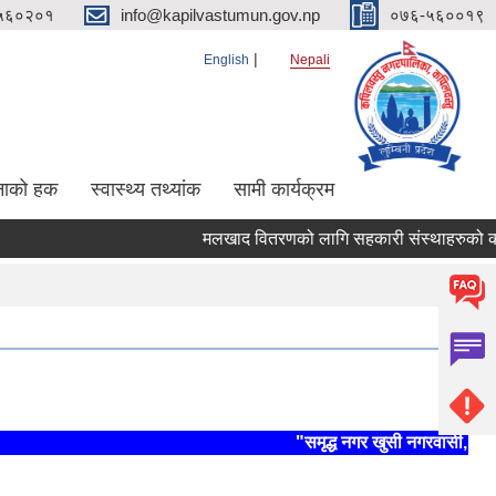
५६०२०१
info@kapilvastumun.gov.np
०७६-५६००१९
English
Nepali
नाको हक
स्वास्थ्य तथ्यांक
सामी कार्यक्रम
मलखाद वितरणको लागि सहकारी संस्थाहरुको कार्यक्षेत
"समृद्ध नगर खुसी नगरवासी, स्थिर 